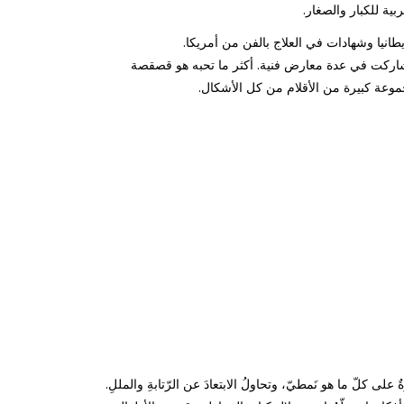
بية للكبار والصغار.
انيا وشهادات في العلاج بالفن من أمريكا.
شاركت في عدة معارض فنية. أكثر ما تحبه هو قصقصة
جموعة كبيرة من الأقلام من كل الأشكال.
ٌ على كلّ ما هو نَمطيّ، وتحاولُ الابتعادَ عن الرّتابةِ والمللِ.