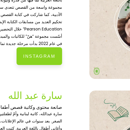
باللّغة العربية لما فيها من قدرة وليو
مجموعة واسعة من القصص تتعدى ستو
الأدبية، كما شاركت في كتابة القصص 
تحكيم العديد من مسابقات الكتابة ال
Pearson Education” خلال التحضير لمنهاجهم الخاص باللغة العربية.
أسّست مجموعة “هنّ” للكاتبات والمبدعات
في عام 2022 بدأت مرحلة جديدة تماما حيث أسست دار قصص كيوي للنشر والتوزيع.
INSTAGRAM
سارة عبد الله
صانعة محتوى وكاتبة قصص أطفا
سارة عبدالله، كاتبة لبنانية وأمّ لطفل
وأغاني أطفال باللغة العربية. كتبت ال