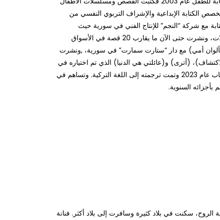
المونتيسوري، وانضمت إلى مجال الكتابة للطفل عام 2003 فكتبت القصص ومسلسلات الأطفال
صص الكتابة الإبداعية والإشراف التربوي النفسي من
تابة مع شركة “النجم” للإنتاج الفني في سورية حيث
ساهمت في كتابة العديد من المسلسلات، ونشرت حتى الآن ما يقارب 20 قصة في الأسواق
 بألوان أمي) مع دار “ستارت سمارت” في سورية، ,ونشرت
تشاف)، (أترى) و(عائلتي هي الدنيا) الذي تم اختياره في
القائمة الطويلة لجائزة الشيخ زايد للكتاب عام 2023 وتمت ترجمته إلى اللغة التركية. وتساهم في
م بأجزائه السنوية.
الروح، سكنت في بلاد كثيرة وسافرت إلى بلاد أكثر. فنانة