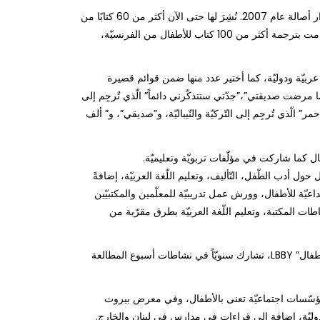
صدر كتابها الأوّل “لم أكن أقصد” من دار أصالة عام 2007. نُشِرَ لها حتى الآن أكثر من 60 كتابًا من
دور نشر مختلفة لبنانيّة وعربيّة، كما قامت بترجمة أكثر من 100 كتاب للأطفال من الفرنسيّة،
بيّة ودوليّة، كما أختير عدد منها ضمن قوائم قصيرة
ا مرضت صديقتي”،”جدّتي ستتذكّرني دائماً” الّذي تُرجِم إلى
 الّذي تُرجِم إلى التّركيّة والنّيباليّة، و”صديقي”، و” ألف
ل كما شاركت في مؤلّفات تربويّة وتعليميّة.
أدب الطّفل، التّأليف، وتعليم اللّغة العربيّة، إضافةً
اعيّة للأطفال، وورش عمل تدريبيّة للمعلّمين والمكتبيّين
ات المكتبة، وتعليم اللّغة العربيّة بطرق مقرّبة من
هي عضو في ” الهيئة اللّبنانيّة لكتب الأطفال” LBBY، تشارك سنويّاً في نشاطات أسبوع المطالعة
ؤسّسات اجتماعيّة تعنى بالأطفال، وفي معرض بيروت
وليّة، إضافة إلى قراءات في مدارس في لبنان والخارج.