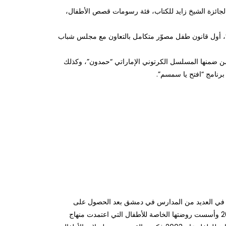
لجائزة الشیخ زاید للكتاب، فئة رسومات قصص الأطفال،
ة”، أول قانون طفل مصوّر متكامل بالتعاون مع مجلس شباب
 من ضمنھا المسلسل الكرتوني الإماراتي “حمدون”، وكذلك
برنامج “افتح یا سمسم”.
ل في العديد من المدارس في دمشق بعد الحصول على
دبلوم تأهيل الطفولة المبكرة عام 2002 وأسست روضتها الخاصة للأطفال التي اعتمدت منهاج