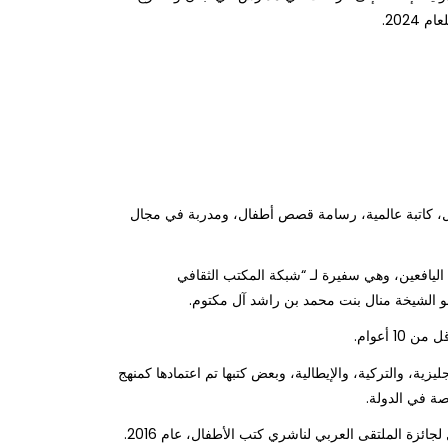
202.
طال، كاتبة عالمیة، رسامة قصص أطفال، ومدربة في مجال
الیافعین، وهي سفیرة لـ “شبكة المكتب الثقافي
مو الشیخة منال بنت محمد بن راشد آل مكتوم.
يزية، والتركية، والإيطالية، وبعض كتبها تم اعتمادها كمنھج
ة في الدولة.
لجائزة الملتقى العربي لناشري كتب الأطفال، عام 2016.