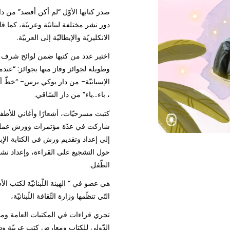
الانكليزيّة والإيطاليّة إلى العربيّة.
اختير عدد من كتبها ضمن لوائح شرف عر
وطويلة لجوائز وفاز منها بجوائز: “عندم
الإسبانيّة- من دار يوكي برس- “خطّ أحمر”
، باء…ياء” من دار السّاقي.
كتبت مسرحيّات، أشعارًا وأغاني للأطفا
شاركت في عدّة مؤتمرات وورش عمل حول 
إلى إعداد وتقديم ورش في الكتابة الإبد
حول التشجيع على القراءة، وإعداد نشاط
الطّفل.
التّي تنظّمها وزارة الثّقافة اللّبنانيّة،
تجري قراءات في المكتبات العامة وم
الدّولي للكتاب ومعارض كتب عربيّة ود