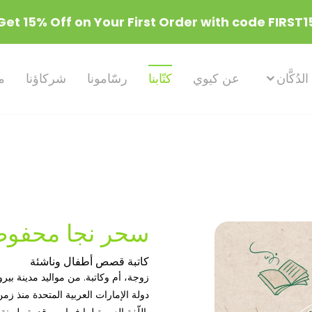
الدُكَّان
عن كيوي
كتّابنا
رسّامونا
شركاؤنا
م
سحر نجا محفو
كاتبة قصص أطفال وناشئة
زوجة، أم وكاتبة. من مواليد مدينة بي
دولة الإمارات العربية المتحدة منذ زم