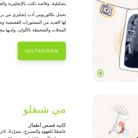
تشكيلية، وقاصة تكتب بالإنجليزية والعر
تحمل بكالوريوس أدب إنجليزي من بريط
لها العديد من المنشورات القصصية و
المجلات والشخبطة بالألوان، ولديها م
INSTAGRAM
مي شبقلو
كاتبة قصص أطفال
عاشقَةٌ للقهوةِ والمسرحِ، متمرّدةٌ، ثائرة