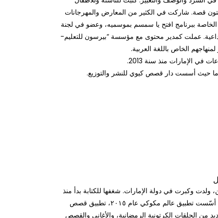
نة في السرد والوصف والتعبير. كتبت للناشئة وللأطفال
ن قصة. شاركت في الكثير من المعارض والمهرجانات
الخاصة ببرنامج افتح يا سمسم بموسميه، وعضو في لجنة
إبداعية. عملت كمدير محتوى مع مؤسسة “بيرسون للتعليم-
 في الإمارات منذ سنة 2013.
ل
تين، ولدت وكبرت في دولة الإمارات. شغفها للكتابة بدأ منذ
الصغر. بعد سنوات في عالم الإعلانات، أسّست تطبيق عالم مكوكي عام ٢٠١٥، تطبيق قصص
عديد من الحلقات الكرتونية الرمضانية، والأغاني والقصص