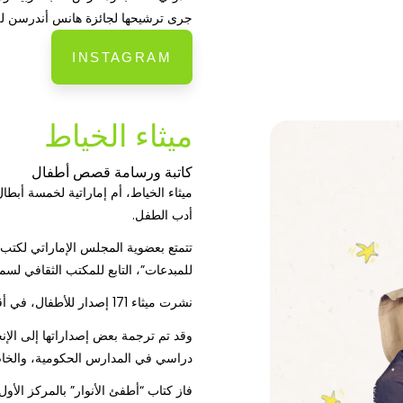
جرى ترشيحها لجائزة هانس أندرسن للعام 4
INSTAGRAM
ميثاء الخياط
كاتبة ورسامة قصص أطفال
میثاء الخیاط، أم إماراتية لخمسة أب
أدب الطفل.
تتمتع بعضوية المجلس الإماراتي لكتب 
للمبدعات”، التابع للمكتب الثقافي لس
نشرت میثاء 171 إصدار للأطفال، في أقل من 10 أعوام.
وقد تم ترجمة بعض إصداراتها إلى الإنجل
دراسي في المدارس الحكومية، والخاص
فاز كتاب “أطفئ الأنوار” بالمركز الأول 