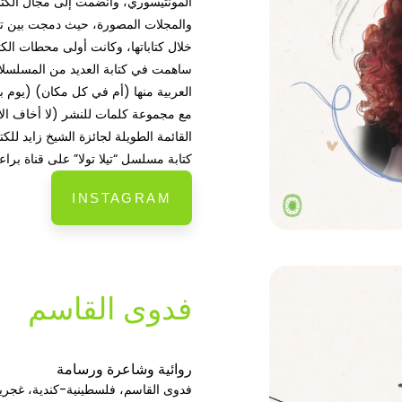
والمجلات المصورة، حيث دمجت بين تخ
خلال كتاباتها، وكانت أولى محطات الك
العربية منها (أم في كل مكان) (يوم
مع مجموعة كلمات للنشر (لا أخاف الاك
كتابة مسلسل “تيلا تولا” على قناة براع
INSTAGRAM
فدوى القاسم
روائية وشاعرة ورسامة
فدوى القاسم، فلسطينية-كندية، غجرية 