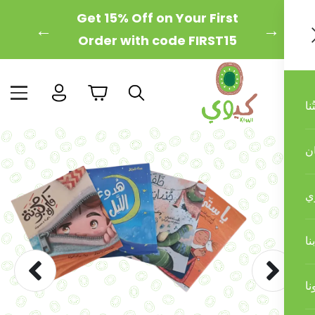
←
→
انت على بعد