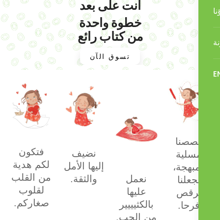
خطوة واحدة
من كتاب رائع
تسوق الآن
صصنا
فتكون
نضيف
سلية
لكم هدية
إليها الأمل
مبهجة
من القلب
نعمل
والثقة.
جعلنا
لقلوب
عليها
رقص
صغاركم.
بالكثيييير
فرحا
من الحب.