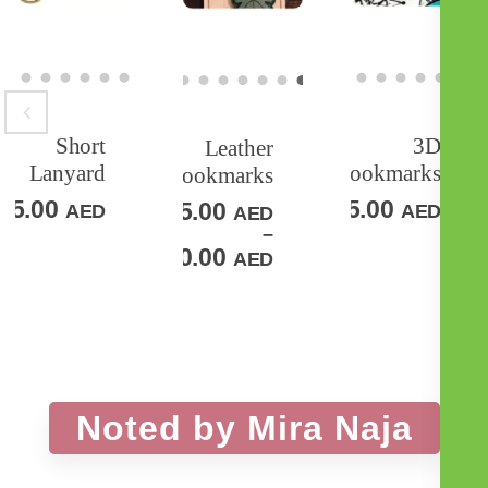
Select
Select
Select
ADD
options
ADD
options
ADD
options
Short
3
Leather
Lanyard
Bookmark
Bookmarks
TO
TO
TO
15.00
15.00
15.00
AED
AE
LIST
WISHLIST
WIS
AED
WISHLIST
–
20.00
AED
Noted by Mira Naja