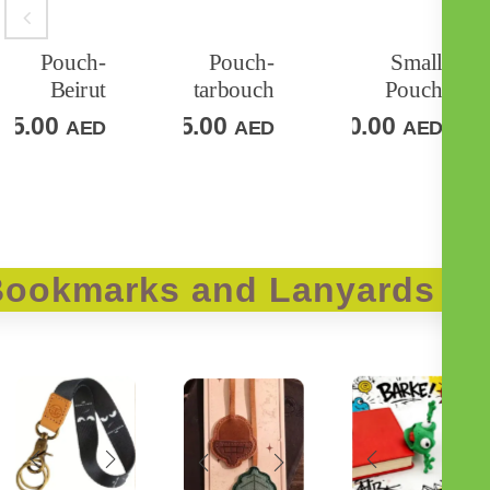
WISH
ADD
إلى
ADD
إلى
ADD
options
Pouch-
Pouch-
Smal
السلة
السلة
Beirut
tarbouch
Pouc
TO
TO
TO
15.00
15.00
10.00
AED
AED
AE
LIST
WISHLIST
WISHLIST
Bookmarks and Lanyards