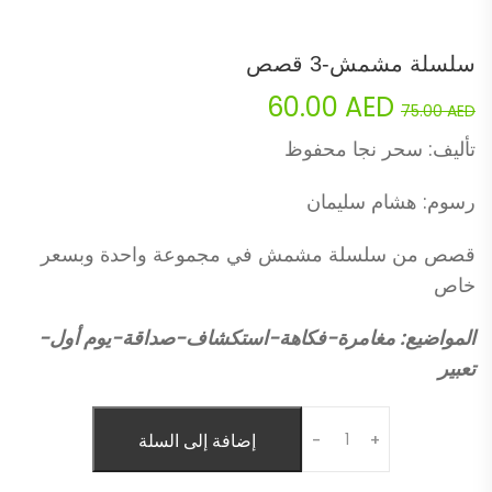
سلسلة مشمش-3 قصص
Current
Original
60.00
AED
75.00
AED
price
price
تأليف: سحر نجا محفوظ
is:
was:
رسوم: هشام سليمان
60.00 AED.
75.00 AED.
قصص من سلسلة مشمش في مجموعة واحدة وبسعر
خاص
المواضيع: مغامرة-فكاهة-استكشاف-صداقة-يوم أول-
تعبير
Quantity
إضافة إلى السلة
-
+