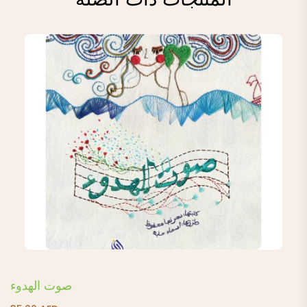
صوت الهدوء
35.00
AED