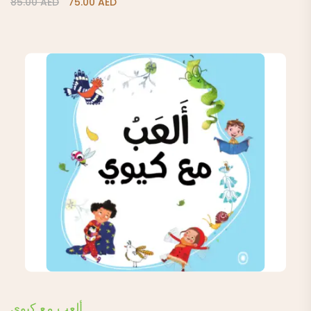
85.00
AED
75.00
AED
price
price
was:
is:
85.00 AED.
75.00 AED.
ألعب مع كيوي