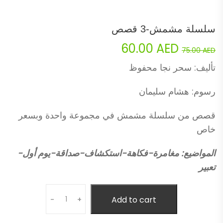
سلسلة مشمش-3 قصص
Current
Original
60.00
AED
75.00
AED
price
price
تأليف: سحر نجا محفوظ
is:
was:
رسوم: هشام سليمان
60.00 AED.
75.00 AED.
قصص من سلسلة مشمش في مجموعة واحدة وبسعر
خاص
المواضيع: مغامرة-فكاهة-استكشاف-صداقة-يوم أول-
تعبير
Quantity
Add to cart
-
+