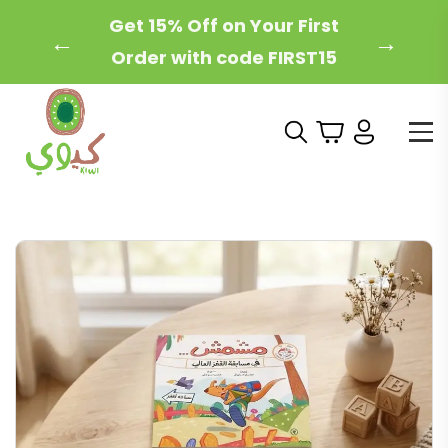
Free Local Shipping on
←
→
Orders Over 200 AED!