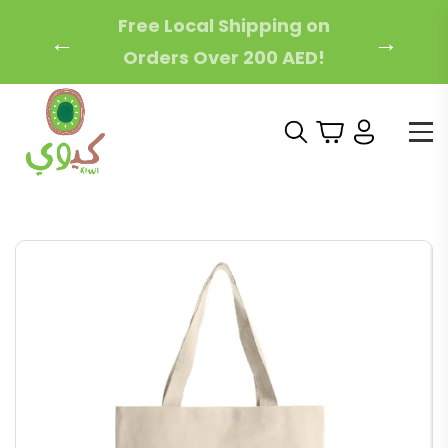
For International Orders,
←
→
please contact us by
email