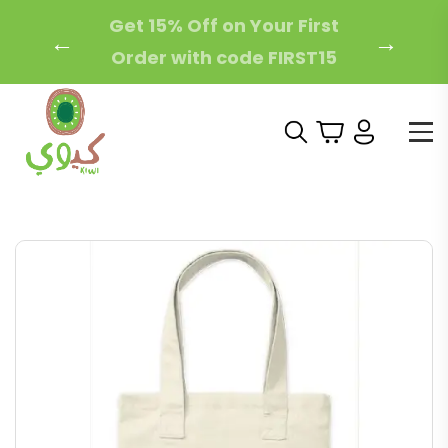
Free Local Shipping on
←
→
Orders Over 200 AED!