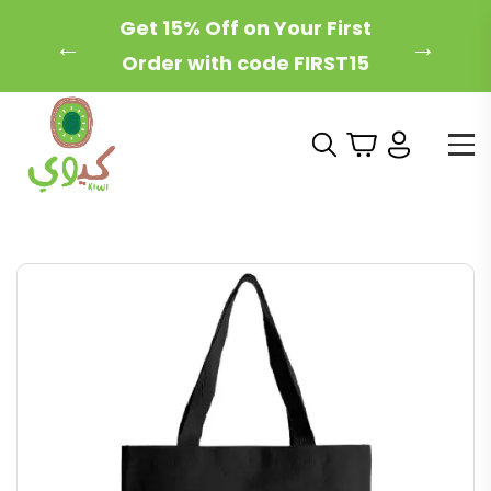
Get 15% Off on Your First
←
→
Order with code FIRST15