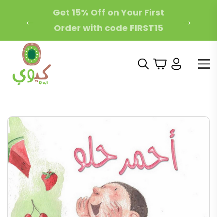
Free Local Shipping on
←
→
Orders Over 200 AED!