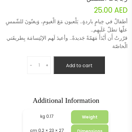
25.00
AED
أطفالٌ في خِيامٍ باردةٍ… يَلْعبون مَعَ الْغيومِ، وَيغنّونَ للشّمسِ
علّها تطلّ عَلَيهِم…
قرّرتُ أَن أَبْدَأَ مَهَمّةً جَديدةً… وأعيدَ لَهم الإبْتِسامَة بِطريقَتي
الْخاصّة
Quantity
Add to cart
-
+
Additional Information
0.17 kg
Weight
27 × 23 × 0.2 cm
Dimensions