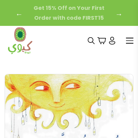
Free Local Shipping on
←
→
Orders Over 200 AED!