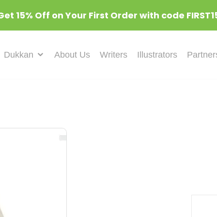
Get 15% Off on Your First Order with code FIRST1
Dukkan
About Us
Writers
Illustrators
Partner