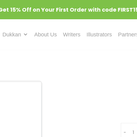
Get 15% Off on Your First Order with code FIRST1
Dukkan
About Us
Writers
Illustrators
Partner
Quant
-