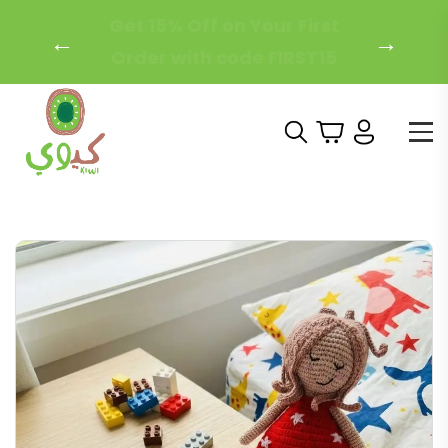
Free Local Shipping on
←
→
Orders Over 200 AED!