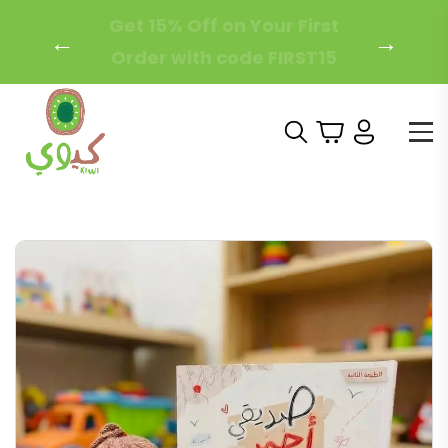
Free Local Shipping on
←
→
Orders Over 200 AED!